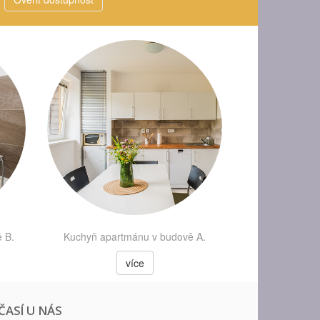
 B.
Kuchyň apartmánu v budově A.
více
ČASÍ U NÁS