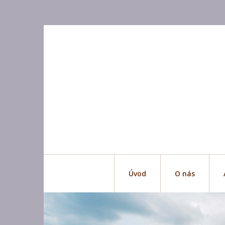
Úvod
O nás