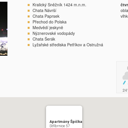
Kralický Sněžník 1424 m.n.m.
čtv
Chata Návrší
obl
Chata Paprsek
vlh
Přechod do Polska
Medvědí jeskyně
Nýznerovské vodopády
Chata Šerák
Lyžařské střediska Petříkov a Ostružná
24
Apartmány Špička
Stříbrnice 57