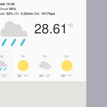
rtek 10:00
ačnost
95%
kost:
52%
vítr:
3.22m/s
tlak:
1017hpa
28.61
°C
so
ne
po
pá
°
14°
22°
10°
26°
12°
28°
17°